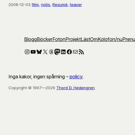
2008-12-03
/
film
, 
notis
, 
Resumé
, 
teaser
Blogg
Böcker
Foton
Projekt
Läst
Om
Kolofon
/nu
Pren
Instagram
YouTube
Bluesky
X
Threads
Mastodon
LinkedIn
Facebook
E-post
RSS-flöde
Inga kakor, ingen spårning –
policy
.
Copyright © 1997—2026
Thord D. Hedengren