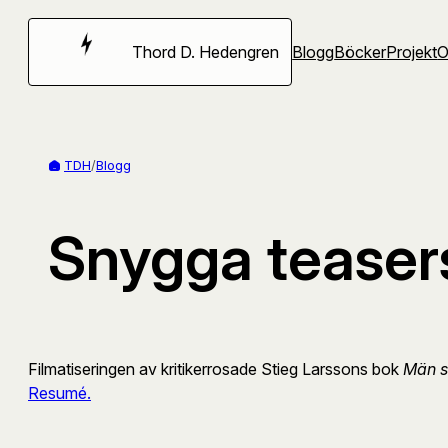
Hoppa
till
Thord D. Hedengren
Blogg
Böcker
Projekt
innehåll
TDH
/
Blogg
Snygga teaser
Filmatiseringen av kritikerrosade Stieg Larssons bok
Män s
Resumé.