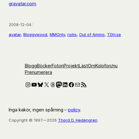
gravatar.com
.
2008-12-04
/
avatar
, 
Bloggywood
, 
MMOnly
, 
notis
, 
Out of Ammo
, 
TDH.se
Blogg
Böcker
Foton
Projekt
Läst
Om
Kolofon
/nu
Prenumerera
Instagram
YouTube
Bluesky
X
Threads
Mastodon
LinkedIn
Facebook
E-post
RSS-flöde
Inga kakor, ingen spårning –
policy
.
Copyright © 1997—2026
Thord D. Hedengren