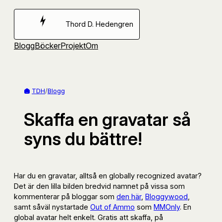
Hoppa
till
Thord D. Hedengren
innehåll
Blogg
Böcker
Projekt
Om
TDH
/
Blogg
Skaffa en gravatar så
syns du bättre!
Har du en gravatar, alltså en globally recognized avatar?
Det är den lilla bilden bredvid namnet på vissa som
kommenterar på bloggar som
den här
,
Bloggywood
,
samt såväl nystartade
Out of Ammo
som
MMOnly
. En
global avatar helt enkelt. Gratis att skaffa, på