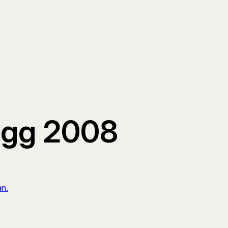
logg 2008
n.