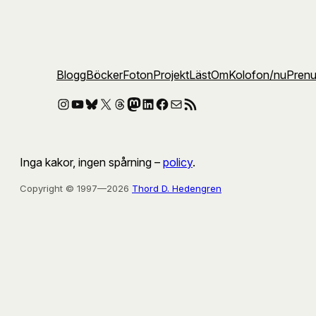
Blogg
Böcker
Foton
Projekt
Läst
Om
Kolofon
/nu
Pren
Instagram
YouTube
Bluesky
X
Threads
Mastodon
LinkedIn
Facebook
E-post
RSS-flöde
Inga kakor, ingen spårning –
policy
.
Copyright © 1997—2026
Thord D. Hedengren