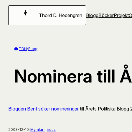
Hoppa
till
Thord D. Hedengren
Blogg
Böcker
Projekt
innehåll
TDH
/
Blogg
Nominera till 
Bloggen Bent söker nomineringar
till Årets Politiska Blogg
2008-12-10
/
Mymlan
, 
notis