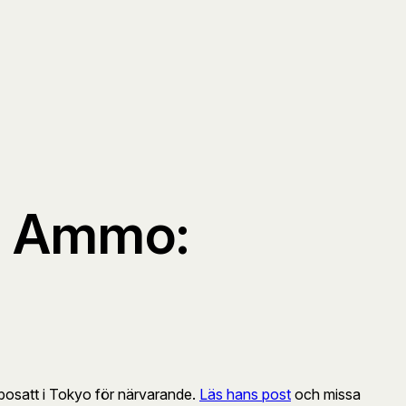
of Ammo:
a bosatt i Tokyo för närvarande.
Läs hans post
och missa