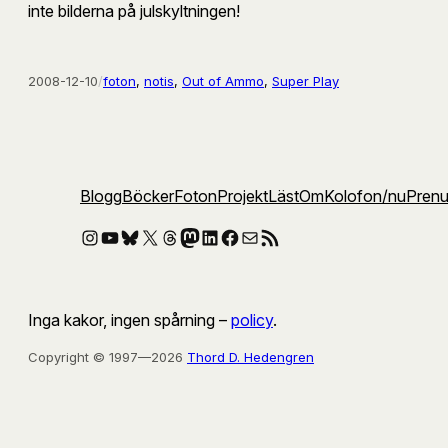
inte bilderna på julskyltningen!
2008-12-10
/
foton
, 
notis
, 
Out of Ammo
, 
Super Play
Blogg
Böcker
Foton
Projekt
Läst
Om
Kolofon
/nu
Pren
Instagram
YouTube
Bluesky
X
Threads
Mastodon
LinkedIn
Facebook
E-post
RSS-flöde
Inga kakor, ingen spårning –
policy
.
Copyright © 1997—2026
Thord D. Hedengren