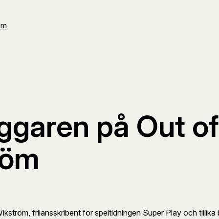
Om
oggaren på Out 
röm
ikström, frilansskribent för speltidningen Super Play och tillik