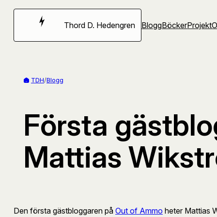
Hoppa
till
Thord D. Hedengren
Blogg
Böcker
Projekt
innehåll
TDH
/
Blogg
Första gästbl
Mattias Wikst
Den första gästbloggaren på
Out of Ammo
heter Mattias W