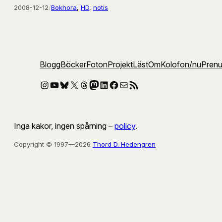
2008-12-12
/
Bokhora
, 
HD
, 
notis
Blogg
Böcker
Foton
Projekt
Läst
Om
Kolofon
/nu
Pren
Instagram
YouTube
Bluesky
X
Threads
Mastodon
LinkedIn
Facebook
E-post
RSS-flöde
Inga kakor, ingen spårning –
policy
.
Copyright © 1997—2026
Thord D. Hedengren