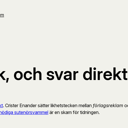
Om
, och svar direkt
kt
. Crister Enander sätter likhetstecken mellan
förlagsreklam
o
tnödiga sutenörsvammel
är en skam för tidningen.