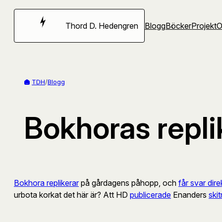
Hoppa
till
Thord D. Hedengren
Blogg
Böcker
Projekt
innehåll
TDH
/
Blogg
Bokhoras replik
Bokhora replikerar
på gårdagens påhopp, och
får svar dire
urbota korkat det här är? Att HD
publicerade
Enanders
ski