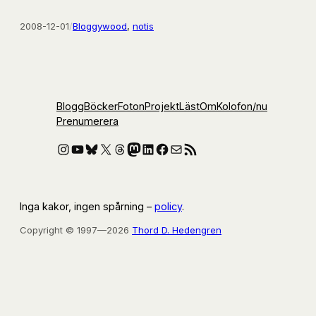
2008-12-01
/
Bloggywood
, 
notis
Blogg
Böcker
Foton
Projekt
Läst
Om
Kolofon
/nu
Prenumerera
Instagram
YouTube
Bluesky
X
Threads
Mastodon
LinkedIn
Facebook
E-post
RSS-flöde
Inga kakor, ingen spårning –
policy
.
Copyright © 1997—2026
Thord D. Hedengren