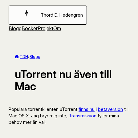
Hoppa
till
Thord D. Hedengren
innehåll
Blogg
Böcker
Projekt
Om
TDH
/
Blogg
uTorrent nu även till
Mac
Populära torrentklienten uTorrent
finns nu
i
betaversion
till
Mac OS X. Jag bryr mig inte,
Transmission
fyller mina
behov mer än väl.