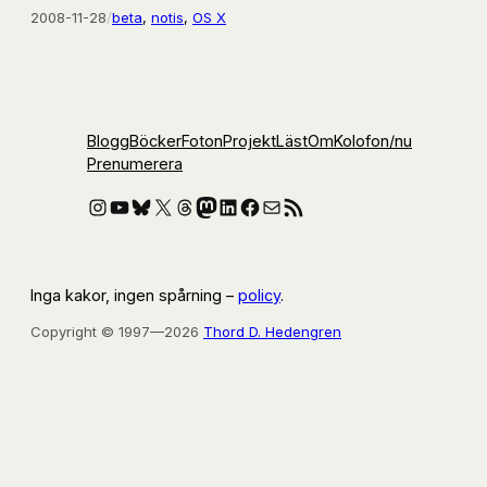
2008-11-28
/
beta
, 
notis
, 
OS X
Blogg
Böcker
Foton
Projekt
Läst
Om
Kolofon
/nu
Prenumerera
Instagram
YouTube
Bluesky
X
Threads
Mastodon
LinkedIn
Facebook
E-post
RSS-flöde
Inga kakor, ingen spårning –
policy
.
Copyright © 1997—2026
Thord D. Hedengren