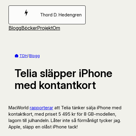
Hoppa
till
Thord D. Hedengren
innehåll
Blogg
Böcker
Projekt
Om
TDH
/
Blogg
Telia släpper iPhone
med kontantkort
MacWorld
rapporterar
att Telia tänker sälja iPhone med
kontaktkort, med priset 5 495 kr för 8 GB-modellen,
lagom till julhandeln. Låter inte så förmånligt tycker jag.
Apple, släpp en olåst iPhone tack!