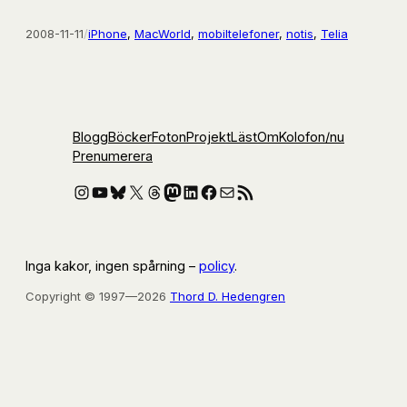
2008-11-11
/
iPhone
, 
MacWorld
, 
mobiltelefoner
, 
notis
, 
Telia
Blogg
Böcker
Foton
Projekt
Läst
Om
Kolofon
/nu
Prenumerera
Instagram
YouTube
Bluesky
X
Threads
Mastodon
LinkedIn
Facebook
E-post
RSS-flöde
Inga kakor, ingen spårning –
policy
.
Copyright © 1997—2026
Thord D. Hedengren