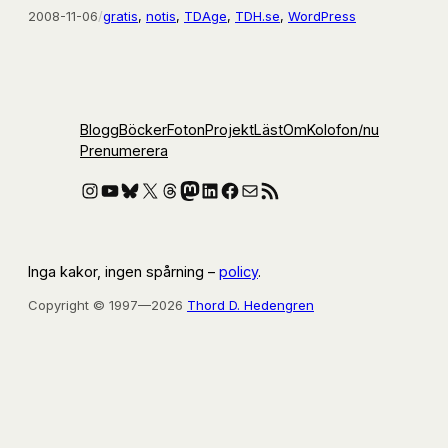
2008-11-06
/
gratis
, 
notis
, 
TDAge
, 
TDH.se
, 
WordPress
Blogg
Böcker
Foton
Projekt
Läst
Om
Kolofon
/nu
Prenumerera
Instagram
YouTube
Bluesky
X
Threads
Mastodon
LinkedIn
Facebook
E-post
RSS-flöde
Inga kakor, ingen spårning –
policy
.
Copyright © 1997—2026
Thord D. Hedengren