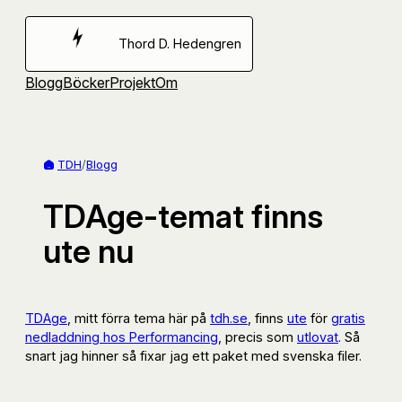
Hoppa
till
Thord D. Hedengren
innehåll
Blogg
Böcker
Projekt
Om
TDH
/
Blogg
TDAge-temat finns
ute nu
TDAge
, mitt förra tema här på
tdh.se
, finns
ute
för
gratis
nedladdning hos Performancing
, precis som
utlovat
. Så
snart jag hinner så fixar jag ett paket med svenska filer.