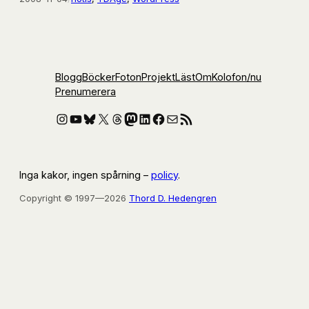
Blogg
Böcker
Foton
Projekt
Läst
Om
Kolofon
/nu
Prenumerera
Instagram
YouTube
Bluesky
X
Threads
Mastodon
LinkedIn
Facebook
E-post
RSS-flöde
Inga kakor, ingen spårning –
policy
.
Copyright © 1997—2026
Thord D. Hedengren