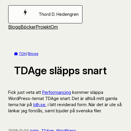
Hoppa
till
Thord D. Hedengren
innehåll
Blogg
Böcker
Projekt
Om
TDH
/
Blogg
TDAge släpps snart
Fick just veta att
Performancing
kommer släppa
WordPress-temat TDAge snart. Det är alltså mitt gamla
tema här på
tdh.se
, i lätt reviderad form. När det är ute så
länkar jag förstås, samt bjuder på svenska filer.
2008-11-04
/
notis
, 
TDAge
, 
WordPress