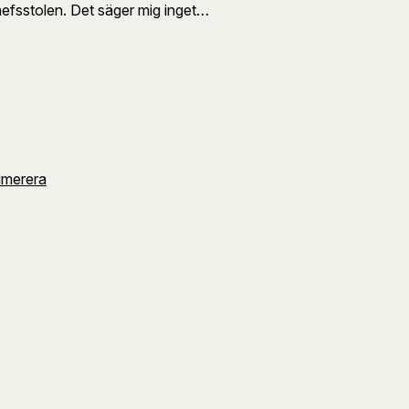
hefsstolen. Det säger mig inget…
umerera