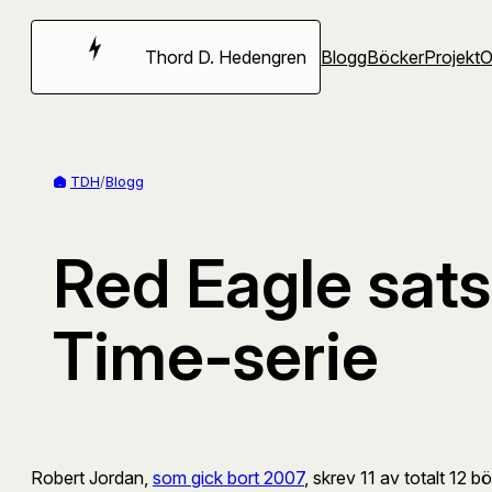
Hoppa
till
Thord D. Hedengren
Blogg
Böcker
Projekt
innehåll
TDH
/
Blogg
Red Eagle sats
Time-serie
Robert Jordan,
som gick bort 2007
, skrev 11 av totalt 12 b