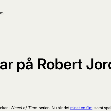
Om
ar på Robert Jo
öcker i
Wheel of Time
-serien. Nu blir det
minst en film
, samt spe