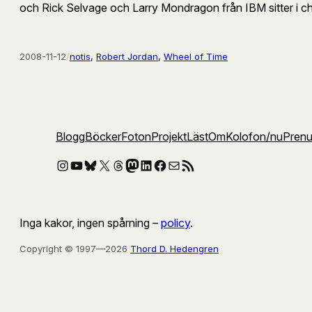
och Rick Selvage och Larry Mondragon från IBM sitter i c
2008-11-12
/
notis
, 
Robert Jordan
, 
Wheel of Time
Blogg
Böcker
Foton
Projekt
Läst
Om
Kolofon
/nu
Pren
Instagram
YouTube
Bluesky
X
Threads
Mastodon
LinkedIn
Facebook
E-post
RSS-flöde
Inga kakor, ingen spårning –
policy
.
Copyright © 1997—2026
Thord D. Hedengren