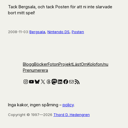
Tack Bergsala, och tack Posten för att ni inte slarvade
bort mitt spel!
2008-11-03
/
Bergsala
, 
Nintendo DS
, 
Posten
Blogg
Böcker
Foton
Projekt
Läst
Om
Kolofon
/nu
Prenumerera
Instagram
YouTube
Bluesky
X
Threads
Mastodon
LinkedIn
Facebook
E-post
RSS-flöde
Inga kakor, ingen spårning –
policy
.
Copyright © 1997—2026
Thord D. Hedengren