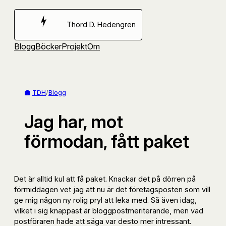
Hoppa
till
Thord D. Hedengren
innehåll
Blogg
Böcker
Projekt
Om
TDH
/
Blogg
Jag har, mot
förmodan, fått paket
Det är alltid kul att få paket. Knackar det på dörren på
förmiddagen vet jag att nu är det företagsposten som vill
ge mig någon ny rolig pryl att leka med. Så även idag,
vilket i sig knappast är bloggpostmeriterande, men vad
postföraren hade att säga var desto mer intressant.