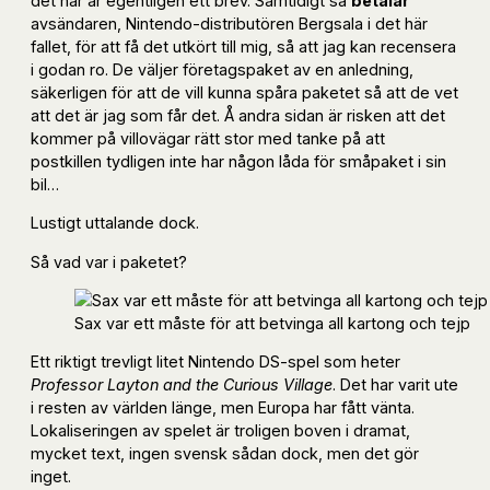
det här är egentligen ett brev. Samtidigt så
betalar
avsändaren, Nintendo-distributören Bergsala i det här
fallet, för att få det utkört till mig, så att jag kan recensera
i godan ro. De väljer företagspaket av en anledning,
säkerligen för att de vill kunna spåra paketet så att de vet
att det är jag som får det. Å andra sidan är risken att det
kommer på villovägar rätt stor med tanke på att
postkillen tydligen inte har någon låda för småpaket i sin
bil…
Lustigt uttalande dock.
Så vad var i paketet?
Sax var ett måste för att betvinga all kartong och tejp
Ett riktigt trevligt litet Nintendo DS-spel som heter
Professor Layton and the Curious Village
. Det har varit ute
i resten av världen länge, men Europa har fått vänta.
Lokaliseringen av spelet är troligen boven i dramat,
mycket text, ingen svensk sådan dock, men det gör
inget.