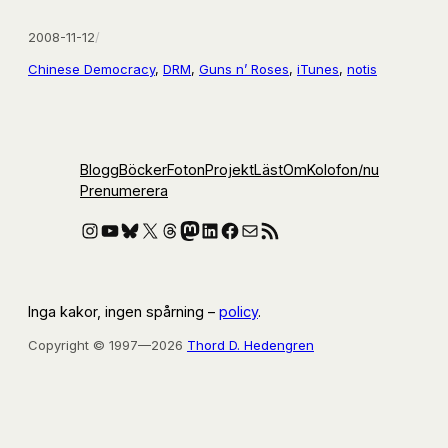
2008-11-12
/
Chinese Democracy
, 
DRM
, 
Guns n’ Roses
, 
iTunes
, 
notis
Blogg
Böcker
Foton
Projekt
Läst
Om
Kolofon
/nu
Prenumerera
Instagram
YouTube
Bluesky
X
Threads
Mastodon
LinkedIn
Facebook
E-post
RSS-flöde
Inga kakor, ingen spårning –
policy
.
Copyright © 1997—2026
Thord D. Hedengren