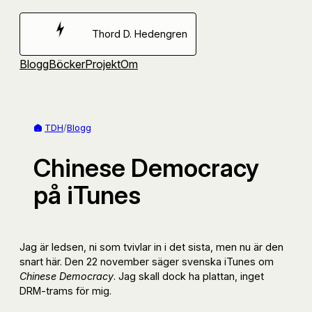
Hoppa
till
Thord D. Hedengren
innehåll
Blogg
Böcker
Projekt
Om
TDH
/
Blogg
Chinese Democracy
på iTunes
Jag är ledsen, ni som tvivlar in i det sista, men nu är den
snart här. Den 22 november säger svenska iTunes om
Chinese Democracy
. Jag skall dock ha plattan, inget
DRM-trams för mig.