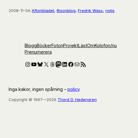
2008-11-04
/
Aftonbladet
, 
Bisonblog
, 
Fredrik Wass
, 
notis
Blogg
Böcker
Foton
Projekt
Läst
Om
Kolofon
/nu
Prenumerera
Instagram
YouTube
Bluesky
X
Threads
Mastodon
LinkedIn
Facebook
E-post
RSS-flöde
Inga kakor, ingen spårning –
policy
.
Copyright © 1997—2026
Thord D. Hedengren