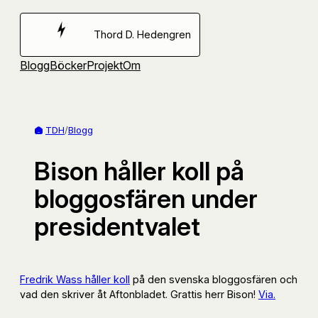
Hoppa
till
Thord D. Hedengren
innehåll
Blogg
Böcker
Projekt
Om
TDH
/
Blogg
Bison håller koll på
bloggosfären under
presidentvalet
Fredrik Wass håller koll
på den svenska bloggosfären och
vad den skriver åt Aftonbladet. Grattis herr Bison!
Via.