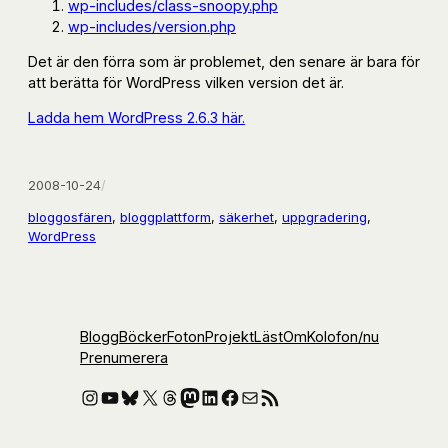
wp-includes/class-snoopy.php
wp-includes/version.php
Det är den förra som är problemet, den senare är bara för
att berätta för WordPress vilken version det är.
Ladda hem WordPress 2.6.3 här.
2008-10-24
/
bloggosfären
, 
bloggplattform
, 
säkerhet
, 
uppgradering
, 
WordPress
Blogg
Böcker
Foton
Projekt
Läst
Om
Kolofon
/nu
Prenumerera
Instagram
YouTube
Bluesky
X
Threads
Mastodon
LinkedIn
Facebook
E-post
RSS-flöde