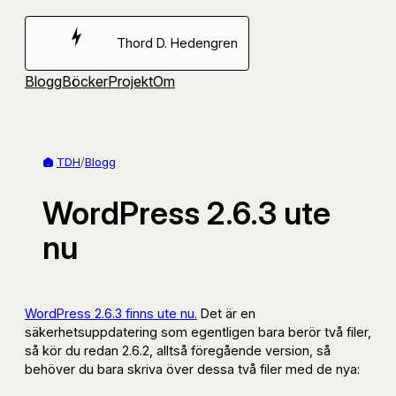
Hoppa
till
Thord D. Hedengren
innehåll
Blogg
Böcker
Projekt
Om
TDH
/
Blogg
WordPress 2.6.3 ute
nu
WordPress 2.6.3 finns ute nu.
Det är en
säkerhetsuppdatering som egentligen bara berör två filer,
så kör du redan 2.6.2, alltså föregående version, så
behöver du bara skriva över dessa två filer med de nya: