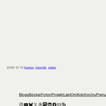
2008-10-13
/
humor
, 
typsnitt
, 
video
Blogg
Böcker
Foton
Projekt
Läst
Om
Kolofon
/nu
Pren
Instagram
YouTube
Bluesky
X
Threads
Mastodon
LinkedIn
Facebook
E-post
RSS-flöde