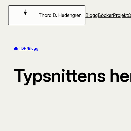
Hoppa
till
Thord D. Hedengren
Blogg
Böcker
Projekt
innehåll
TDH
/
Blogg
Typsnittens he