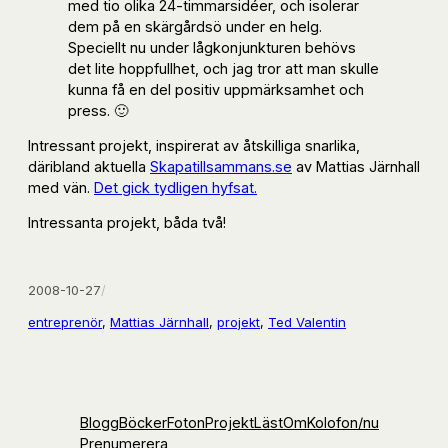
med tio olika 24-timmarsidéer, och isolerar
dem på en skärgårdsö under en helg.
Speciellt nu under lågkonjunkturen behövs
det lite hoppfullhet, och jag tror att man skulle
kunna få en del positiv uppmärksamhet och
press. 🙂
Intressant projekt, inspirerat av åtskilliga snarlika,
däribland aktuella
Skapatillsammans.se
av Mattias Järnhall
med vän.
Det gick tydligen hyfsat.
Intressanta projekt, båda två!
2008-10-27
/
entreprenör
, 
Mattias Järnhall
, 
projekt
, 
Ted Valentin
Blogg
Böcker
Foton
Projekt
Läst
Om
Kolofon
/nu
Prenumerera