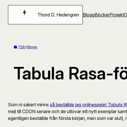
Hoppa
till
Thord D. Hedengren
Blogg
Böcker
Projekt
innehåll
TDH
/
Blogg
Tabula Rasa-fö
Som ni säkert minns
så beställde jag onlinespelet
Tabula 
mejl till CDON senare och de utlovar ett nytt exemplar samt 
egentligen beställde från första början, men som var slut),