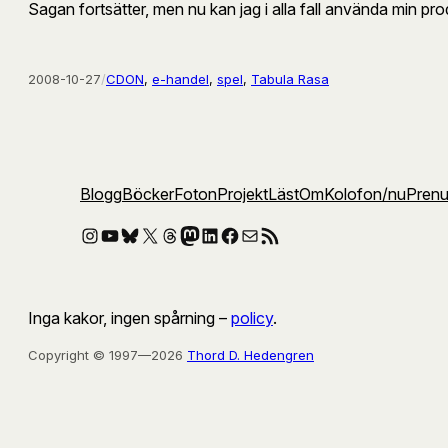
Sagan fortsätter, men nu kan jag i alla fall använda min pr
2008-10-27
/
CDON
, 
e-handel
, 
spel
, 
Tabula Rasa
Blogg
Böcker
Foton
Projekt
Läst
Om
Kolofon
/nu
Pren
Instagram
YouTube
Bluesky
X
Threads
Mastodon
LinkedIn
Facebook
E-post
RSS-flöde
Inga kakor, ingen spårning –
policy
.
Copyright © 1997—2026
Thord D. Hedengren