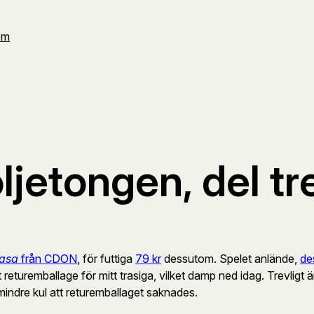
Om
ljetongen, del tr
Rasa
från CDON
, för futtiga
79 kr
dessutom. Spelet anlände,
des
returemballage för mitt trasiga, vilket damp ned idag. Trevligt ä
 mindre kul att returemballaget saknades.