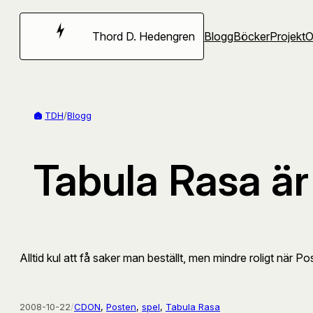
Hoppa
till
Thord D. Hedengren
Blogg
Böcker
Projekt
innehåll
TDH
/
Blogg
Tabula Rasa är 
Alltid kul att få saker man beställt, men mindre roligt när
2008-10-22
/
CDON
, 
Posten
, 
spel
, 
Tabula Rasa