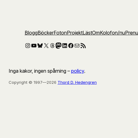
Blogg
Böcker
Foton
Projekt
Läst
Om
Kolofon
/nu
Pren
Instagram
YouTube
Bluesky
X
Threads
Mastodon
LinkedIn
Facebook
E-post
RSS-flöde
Inga kakor, ingen spårning –
policy
.
Copyright © 1997—2026
Thord D. Hedengren