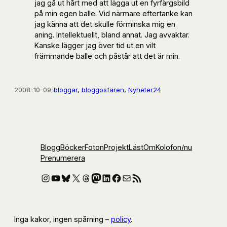
jag gå ut hårt med att lägga ut en fyrfärgsbild
på min egen balle. Vid närmare eftertanke kan
jag känna att det skulle förminska mig en
aning. Intellektuellt, bland annat. Jag avvaktar.
Kanske lägger jag över tid ut en vilt
främmande balle och påstår att det är min.
2008-10-09
/
bloggar
, 
bloggosfären
, 
Nyheter24
Blogg
Böcker
Foton
Projekt
Läst
Om
Kolofon
/nu
Prenumerera
Instagram
YouTube
Bluesky
X
Threads
Mastodon
LinkedIn
Facebook
E-post
RSS-flöde
Inga kakor, ingen spårning –
policy
.