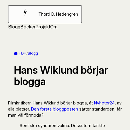
Hoppa
till
Thord D. Hedengren
innehåll
Blogg
Böcker
Projekt
Om
TDH
/
Blogg
Hans Wiklund börjar
blogga
Filmkritikern Hans Wiklund börjar blogga, åt
Nyheter24
, av
alla platser.
Den första bloggposten
sätter standarden, får
man väl förmoda?
Sent ska syndaren vakna. Dessutom tänkte