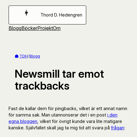
Hoppa
till
Thord D. Hedengren
innehåll
Blogg
Böcker
Projekt
Om
TDH
/
Blogg
Newsmill tar emot
trackbacks
Fast de kallar dem för pingbacks, vilket är ett annat namn
för samma sak. Man utannonserar det i en post
i den
egna bloggen
, vilket för övrigt kunde vara lite matigare
kanske. Självfallet skall jag ta mig tid att svara på
frågan
: