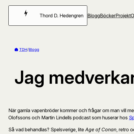
Hoppa
till
Thord D. Hedengren
Blogg
Böcker
Projekt
innehåll
TDH
/
Blogg
Jag medverkar
När gamla vapenbröder kommer och frågar om man vill medve
Olofssons och Martin Lindells podcast som huserar hos
Sp
Så vad behandlas? Spelsverige, lite
Age of Conan
, retro 