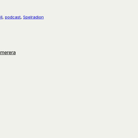
ll
, 
podcast
, 
Spelradion
umerera