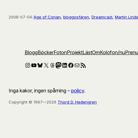
2008-07-04
/
Age of Conan
, 
bloggosfären
, 
Dreamcast
, 
Martin Linde
Blogg
Böcker
Foton
Projekt
Läst
Om
Kolofon
/nu
Pren
Instagram
YouTube
Bluesky
X
Threads
Mastodon
LinkedIn
Facebook
E-post
RSS-flöde
Inga kakor, ingen spårning –
policy
.
Copyright © 1997—2026
Thord D. Hedengren