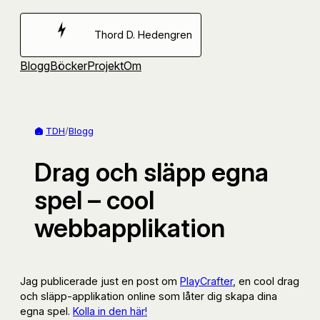
Hoppa
till
Thord D. Hedengren
innehåll
Blogg
Böcker
Projekt
Om
TDH
/
Blogg
Drag och släpp egna
spel – cool
webbapplikation
Jag publicerade just en post om
PlayCrafter
, en cool drag
och släpp-applikation online som låter dig skapa dina
egna spel.
Kolla in den här!