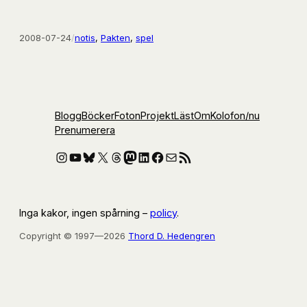
2008-07-24
/
notis
, 
Pakten
, 
spel
Blogg
Böcker
Foton
Projekt
Läst
Om
Kolofon
/nu
Prenumerera
Instagram
YouTube
Bluesky
X
Threads
Mastodon
LinkedIn
Facebook
E-post
RSS-flöde
Inga kakor, ingen spårning –
policy
.
Copyright © 1997—2026
Thord D. Hedengren