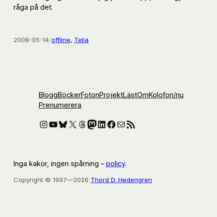
råga på det.
2008-05-14
/
offline
, 
Telia
Blogg
Böcker
Foton
Projekt
Läst
Om
Kolofon
/nu
Prenumerera
Instagram
YouTube
Bluesky
X
Threads
Mastodon
LinkedIn
Facebook
E-post
RSS-flöde
Inga kakor, ingen spårning –
policy
.
Copyright © 1997—2026
Thord D. Hedengren