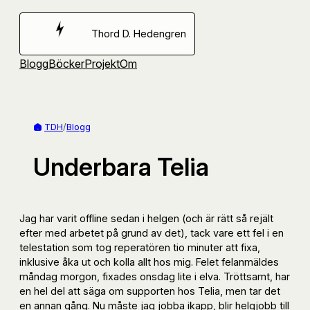
Hoppa
till
Thord D. Hedengren
innehåll
Blogg
Böcker
Projekt
Om
TDH
/
Blogg
Underbara Telia
Jag har varit offline sedan i helgen (och är rätt så rejält
efter med arbetet på grund av det), tack vare ett fel i en
telestation som tog reperatören tio minuter att fixa,
inklusive åka ut och kolla allt hos mig. Felet felanmäldes
måndag morgon, fixades onsdag lite i elva. Tröttsamt, har
en hel del att säga om supporten hos Telia, men tar det
en annan gång. Nu måste jag jobba ikapp, blir helgjobb till