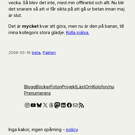
vecka. Så blev det inte, med min offlinetid och allt. Nu blir
det snarare så att vi får sikta på att gå ur betan innan maj
är slut.
Det är
mycket
kvar att göra, men nu är den på banan, till
mina kollegors stora glädje.
Kolla själva.
2008-05-16
/
beta
, 
Pakten
Blogg
Böcker
Foton
Projekt
Läst
Om
Kolofon
/nu
Prenumerera
Instagram
YouTube
Bluesky
X
Threads
Mastodon
LinkedIn
Facebook
E-post
RSS-flöde
Inga kakor, ingen spårning –
policy
.