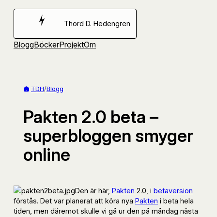
Hoppa
till
Thord D. Hedengren
innehåll
Blogg
Böcker
Projekt
Om
TDH
/
Blogg
Pakten 2.0 beta –
superbloggen smyger
online
Den är här,
Pakten
2.0, i
betaversion
förstås. Det var planerat att köra nya
Pakten
i beta hela
tiden, men däremot skulle vi gå ur den på måndag nästa