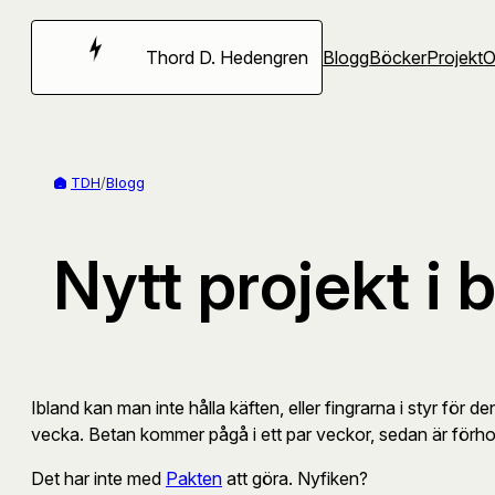
Hoppa
till
Thord D. Hedengren
Blogg
Böcker
Projekt
innehåll
TDH
/
Blogg
Nytt projekt i
Ibland kan man inte hålla käften, eller fingrarna i styr för d
vecka. Betan kommer pågå i ett par veckor, sedan är förhopp
Det har inte med
Pakten
att göra. Nyfiken?