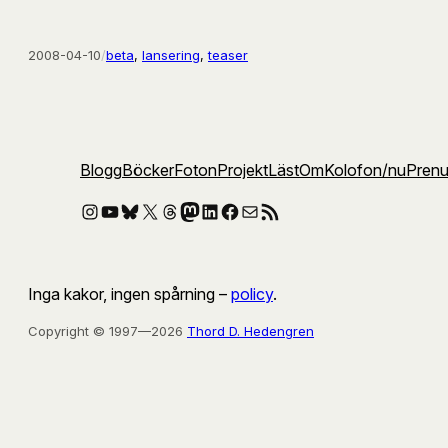
2008-04-10
/
beta
, 
lansering
, 
teaser
Blogg
Böcker
Foton
Projekt
Läst
Om
Kolofon
/nu
Pren
Instagram
YouTube
Bluesky
X
Threads
Mastodon
LinkedIn
Facebook
E-post
RSS-flöde
Inga kakor, ingen spårning –
policy
.
Copyright © 1997—2026
Thord D. Hedengren