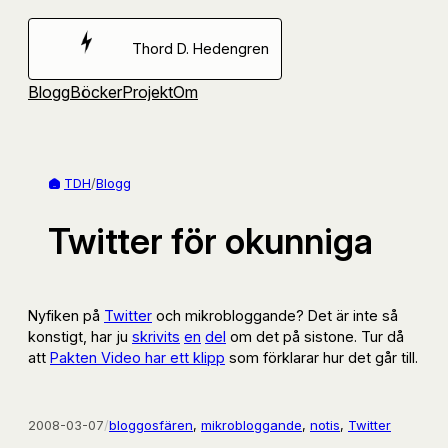
Hoppa
till
Thord D. Hedengren
innehåll
Blogg
Böcker
Projekt
Om
TDH
/
Blogg
Twitter för okunniga
Nyfiken på
Twitter
och mikrobloggande? Det är inte så
konstigt, har ju
skrivits
en
del
om det på sistone. Tur då
att
Pakten Video har ett klipp
som förklarar hur det går till.
2008-03-07
/
bloggosfären
, 
mikrobloggande
, 
notis
, 
Twitter