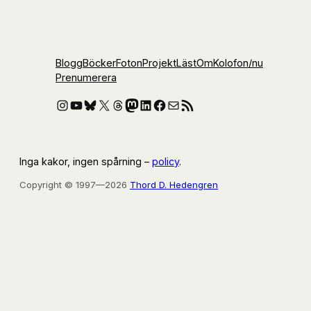
Blogg
Böcker
Foton
Projekt
Läst
Om
Kolofon
/nu
Prenumerera
Instagram
YouTube
Bluesky
X
Threads
Mastodon
LinkedIn
Facebook
E-post
RSS-flöde
Inga kakor, ingen spårning –
policy
.
Copyright © 1997—2026
Thord D. Hedengren