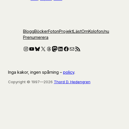
Blogg
Böcker
Foton
Projekt
Läst
Om
Kolofon
/nu
Prenumerera
Instagram
YouTube
Bluesky
X
Threads
Mastodon
LinkedIn
Facebook
E-post
RSS-flöde
Inga kakor, ingen spårning –
policy
.
Copyright © 1997—2026
Thord D. Hedengren