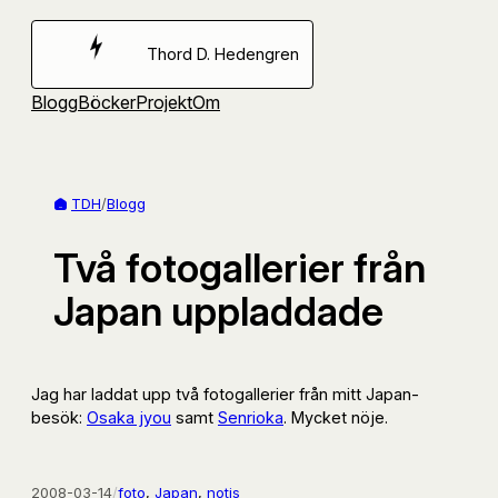
Hoppa
till
Thord D. Hedengren
innehåll
Blogg
Böcker
Projekt
Om
TDH
/
Blogg
Två fotogallerier från
Japan uppladdade
Jag har laddat upp två fotogallerier från mitt Japan-
besök:
Osaka jyou
samt
Senrioka
. Mycket nöje.
2008-03-14
/
foto
, 
Japan
, 
notis