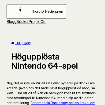
Hoppa
till
Thord D. Hedengren
innehåll
Blogg
Böcker
Projekt
Om
TDH
/
Blogg
Högupplösta
Nintendo 64-spel
Nej, det är inte en Wii-tillsats eller nyheter på Xbox Live
Arcade (även om det hade blivit högupplöst då med, så
klart). Om du vill så kan du nämligen byta ut lite texturer i
dina favoritspel till Nintendo 64, med hjälp av din dator
och emulering.
Fenomenala Racketboy har en artikel om