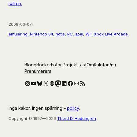
saken.
2008-03-07
/
emulering
, 
Nintendo 64
, 
notis
, 
PC
, 
spel
, 
Wii
, 
Xbox Live Arcade
Blogg
Böcker
Foton
Projekt
Läst
Om
Kolofon
/nu
Prenumerera
Instagram
YouTube
Bluesky
X
Threads
Mastodon
LinkedIn
Facebook
E-post
RSS-flöde
Inga kakor, ingen spårning –
policy
.
Copyright © 1997—2026
Thord D. Hedengren