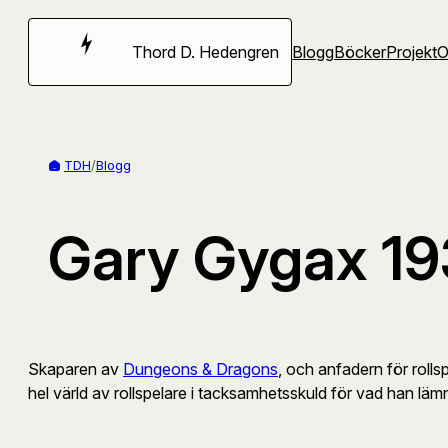
Hoppa
till
Thord D. Hedengren
Blogg
Böcker
Projekt
innehåll
TDH
/
Blogg
Gary Gygax 1
Skaparen av
Dungeons & Dragons
, och anfadern för rolls
hel värld av rollspelare i tacksamhetsskuld för vad han lämn