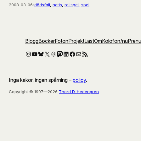
2008-03-06
/
dödsfall
, 
notis
, 
rollspel
, 
spel
Blogg
Böcker
Foton
Projekt
Läst
Om
Kolofon
/nu
Pren
Instagram
YouTube
Bluesky
X
Threads
Mastodon
LinkedIn
Facebook
E-post
RSS-flöde
Inga kakor, ingen spårning –
policy
.
Copyright © 1997—2026
Thord D. Hedengren