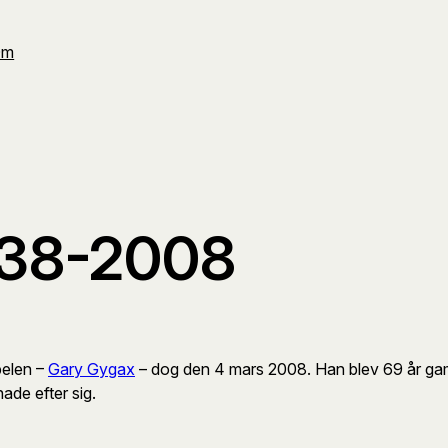
Om
938-2008
pelen –
Gary Gygax
– dog den 4 mars 2008. Han blev 69 år gamm
ade efter sig.