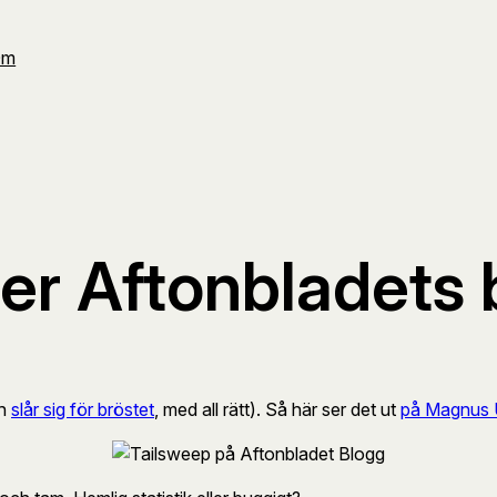
Om
ter Aftonbladets
ch
slår sig för bröstet
, med all rätt). Så här ser det ut
på Magnus 