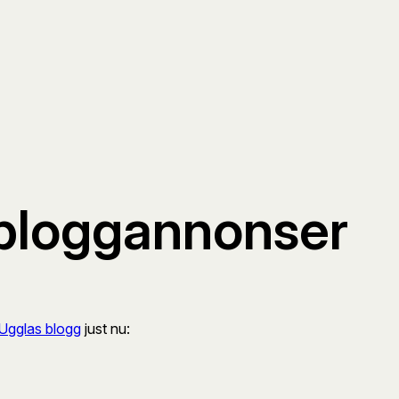
 bloggannonser
Ugglas blogg
just nu: