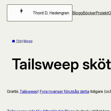
Hoppa
till
Thord D. Hedengren
Blogg
Böcker
Projekt
innehåll
TDH
/
Blogg
Tailsweep skö
Grattis
Tailsweep
!
Fyra nyanser förutsåg detta
tidigare (o