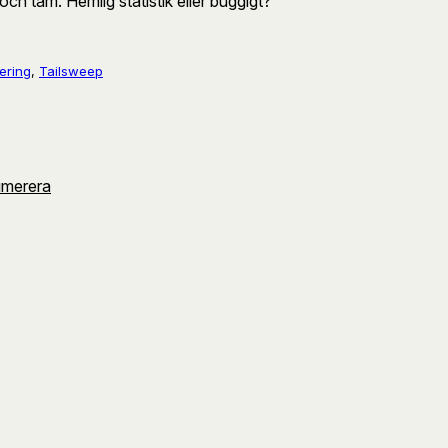
ch tam. Hemlig statistik eller buggigt?
ering
, 
Tailsweep
umerera