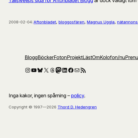
Tailsweeps sida för Aftonbladet Blogg
är dock väldigt tom o
2008-02-04
/
Aftonbladet
, 
bloggosfären
, 
Magnus Uggla
, 
nätannons
Blogg
Böcker
Foton
Projekt
Läst
Om
Kolofon
/nu
Pren
Instagram
YouTube
Bluesky
X
Threads
Mastodon
LinkedIn
Facebook
E-post
RSS-flöde
Inga kakor, ingen spårning –
policy
.
Copyright © 1997—2026
Thord D. Hedengren