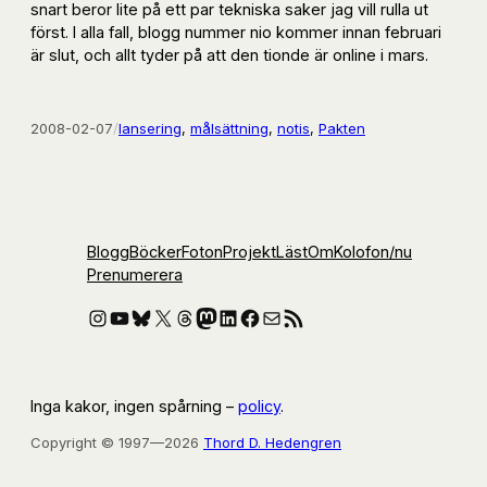
snart beror lite på ett par tekniska saker jag vill rulla ut
först. I alla fall, blogg nummer nio kommer innan februari
är slut, och allt tyder på att den tionde är online i mars.
2008-02-07
/
lansering
, 
målsättning
, 
notis
, 
Pakten
Blogg
Böcker
Foton
Projekt
Läst
Om
Kolofon
/nu
Prenumerera
Instagram
YouTube
Bluesky
X
Threads
Mastodon
LinkedIn
Facebook
E-post
RSS-flöde
Inga kakor, ingen spårning –
policy
.
Copyright © 1997—2026
Thord D. Hedengren