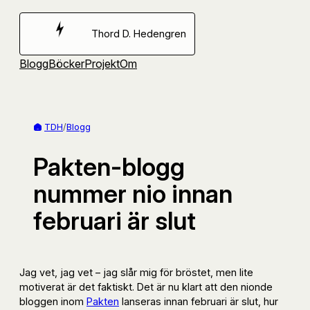
Hoppa
till
Thord D. Hedengren
innehåll
Blogg
Böcker
Projekt
Om
TDH
/
Blogg
Pakten-blogg
nummer nio innan
februari är slut
Jag vet, jag vet – jag slår mig för bröstet, men lite
motiverat är det faktiskt. Det är nu klart att den nionde
bloggen inom
Pakten
lanseras innan februari är slut, hur