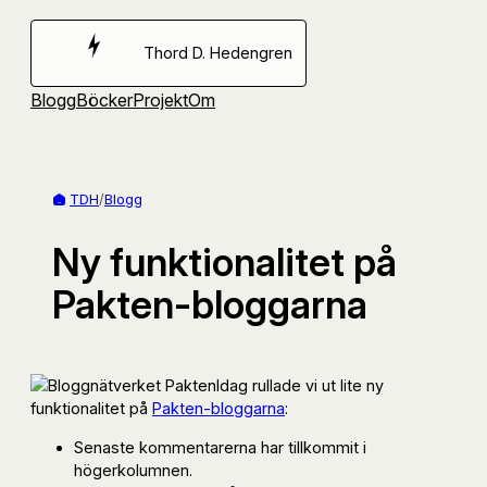
Hoppa
till
Thord D. Hedengren
innehåll
Blogg
Böcker
Projekt
Om
TDH
/
Blogg
Ny funktionalitet på
Pakten-bloggarna
Idag rullade vi ut lite ny
funktionalitet på
Pakten-bloggarna
:
Senaste kommentarerna har tillkommit i
högerkolumnen.