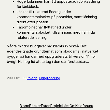
Högerkolumnen har fått uppdaterad rubriksättning
för länkblock.
Länkar till relaterad läsning under
kommentarsblocket på postsidor, samt länkning
direkt efter posten.
Taggmolnet har flyttat ned under
kommentarsblocket, tillsammans med nämnda
relaterade läsning.
Några mindre buggfixar har klämts in också. Det
egendesignade grundtemat som bloggarna i nätverket
bygger på har därmed uppgraderats till version 1.1, för
övrigt. Nu hög tid att ta tag i den där förstasidan…
2008-02-06
/
Pakten
, 
uppgradering
Blogg
Böcker
Foton
Projekt
Läst
Om
Kolofon
/nu