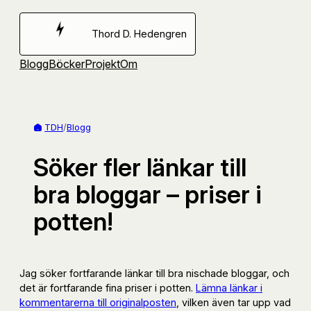
Hoppa
till
Thord D. Hedengren
innehåll
Blogg
Böcker
Projekt
Om
TDH
/
Blogg
Söker fler länkar till
bra bloggar – priser i
potten!
Jag söker fortfarande länkar till bra nischade bloggar, och
det är fortfarande fina priser i potten.
Lämna länkar i
kommentarerna till originalposten
, vilken även tar upp vad