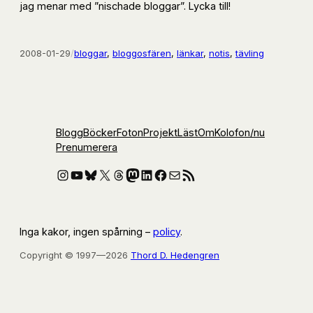
jag menar med ”nischade bloggar”. Lycka till!
2008-01-29
/
bloggar
, 
bloggosfären
, 
länkar
, 
notis
, 
tävling
Blogg
Böcker
Foton
Projekt
Läst
Om
Kolofon
/nu
Prenumerera
Instagram
YouTube
Bluesky
X
Threads
Mastodon
LinkedIn
Facebook
E-post
RSS-flöde
Inga kakor, ingen spårning –
policy
.
Copyright © 1997—2026
Thord D. Hedengren