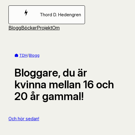
Hoppa
till
Thord D. Hedengren
innehåll
Blogg
Böcker
Projekt
Om
TDH
/
Blogg
Bloggare, du är
kvinna mellan 16 och
20 år gammal!
Och hör sedan!