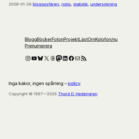
2008-01-29
/
bloggosfären
, 
notis
, 
statistik
, 
undersökning
Blogg
Böcker
Foton
Projekt
Läst
Om
Kolofon
/nu
Prenumerera
Instagram
YouTube
Bluesky
X
Threads
Mastodon
LinkedIn
Facebook
E-post
RSS-flöde
Inga kakor, ingen spårning –
policy
.
Copyright © 1997—2026
Thord D. Hedengren