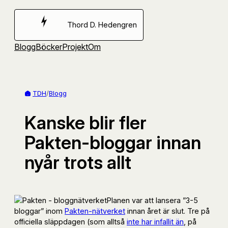
Hoppa
till
Thord D. Hedengren
innehåll
Blogg
Böcker
Projekt
Om
TDH
/
Blogg
Kanske blir fler
Pakten-bloggar innan
nyår trots allt
Planen var att lansera ”3-5
bloggar” inom
Pakten-nätverket
innan året är slut. Tre på
officiella släppdagen (som alltså
inte har infallit än
, på