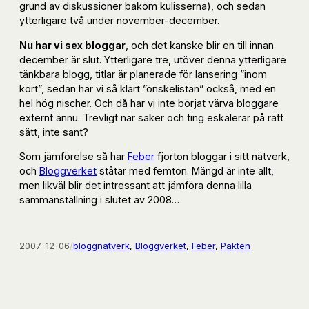
grund av diskussioner bakom kulisserna), och sedan
ytterligare två under november-december.
Nu har vi sex bloggar
, och det kanske blir en till innan
december är slut. Ytterligare tre, utöver denna ytterligare
tänkbara blogg, titlar är planerade för lansering ”inom
kort”, sedan har vi så klart ”önskelistan” också, med en
hel hög nischer. Och då har vi inte börjat värva bloggare
externt ännu. Trevligt när saker och ting eskalerar på rätt
sätt, inte sant?
Som jämförelse så har
Feber
fjorton bloggar i sitt nätverk,
och
Bloggverket
ståtar med femton. Mängd är inte allt,
men likväl blir det intressant att jämföra denna lilla
sammanställning i slutet av 2008…
2007-12-06
/
bloggnätverk
, 
Bloggverket
, 
Feber
, 
Pakten