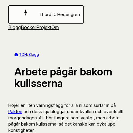
Hoppa
till
Thord D. Hedengren
innehåll
Blogg
Böcker
Projekt
Om
TDH
/
Blogg
Arbete pågår bakom
kulisserna
Höjer en liten varningsflagg för alla ni som surfar in på
Pakten
och dess sju bloggar under kvällen och eventuellt
morgondagen. Allt bör fungera som vanligt, men arbete
pågår bakom kulisserna, så det kanske kan dyka upp
konstigheter.