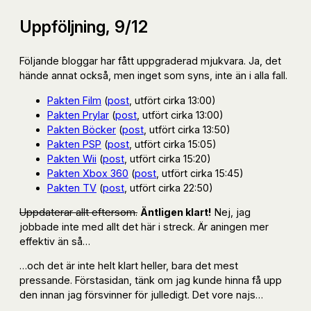
Uppföljning, 9/12
Följande bloggar har fått uppgraderad mjukvara. Ja, det
hände annat också, men inget som syns, inte än i alla fall.
Pakten Film
(
post
, utfört cirka 13:00)
Pakten Prylar
(
post
, utfört cirka 13:00)
Pakten Böcker
(
post
, utfört cirka 13:50)
Pakten PSP
(
post
, utfört cirka 15:05)
Pakten Wii
(
post
, utfört cirka 15:20)
Pakten Xbox 360
(
post
, utfört cirka 15:45)
Pakten TV
(
post
, utfört cirka 22:50)
Uppdaterar allt eftersom.
Äntligen klart!
Nej, jag
jobbade inte med allt det här i streck. Är aningen mer
effektiv än så…
…och det är inte helt klart heller, bara det mest
pressande. Förstasidan, tänk om jag kunde hinna få upp
den innan jag försvinner för julledigt. Det vore najs…