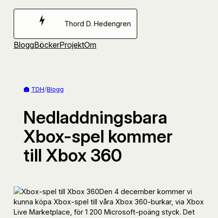
Hoppa
till
Thord D. Hedengren
innehåll
Blogg
Böcker
Projekt
Om
TDH
/
Blogg
Nedladdningsbara
Xbox-spel kommer
till Xbox 360
Den 4 december kommer vi
kunna köpa Xbox-spel till våra Xbox 360-burkar, via Xbox
Live Marketplace, för 1 200 Microsoft-poäng styck. Det