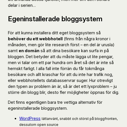
delar i serien…
Egeninstallerade bloggsystem
För att kunna installera ditt eget bloggsystem så
behöver du ett webbhotell
(finns från några kronor i
månaden, men gör lite research först – en del är urusla)
samt
en domän
så att dina besökare kan surfa in på
bloggen. Det betyder att du måste lägga ut lite pengar,
men vi talar om ett par hundra om året så det är inte så
hemskt farligt. I alla fall inte förrän du får tokmånga
besökare och allt kraschar för att du inte har trafik nog,
eller webbhotellets databasservrar suger. Hur otrevligt
den typen av problem än är, så är det ett lyxproblem – ju
större din blogg blir, desto fler möjligheter öppnas för dig.
Det finns egentligen bara tre vettiga alternativ för
egeninstallerade bloggsystem.
WordPress
lättanvänt, snabbt och störst på bloggfronten,
dessutom open source