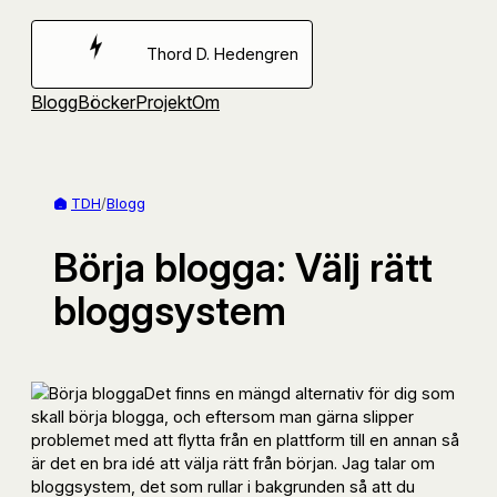
Hoppa
till
Thord D. Hedengren
innehåll
Blogg
Böcker
Projekt
Om
TDH
/
Blogg
Börja blogga: Välj rätt
bloggsystem
Det finns en mängd alternativ för dig som
skall börja blogga, och eftersom man gärna slipper
problemet med att flytta från en plattform till en annan så
är det en bra idé att välja rätt från början. Jag talar om
bloggsystem, det som rullar i bakgrunden så att du