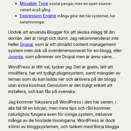
Movable Type
kostar pengar, men en open source-
variant är på gång
Expression Engine
många gillar det här systemet, har
betallösningar
Undvik att använda Blogger för att skicka inlägg till din
domän, det är rörigt och dumt. Jag rekommenderar inte
heller
Drupal
, som är ett utmärkt content management
system men ack så överdimensionerat för en blogg, eller
Joomla
, som påminner om Drupal men är ännu värre…
WordPress är ditt val, tycker jag. Det är gratis, lätt att
modifiera, har ett tydligt pluginsystem, samt mängder av
teman som du kan ladda ner och aktivera på din blogg
utan extra kostnad. Dessutom är det löjligt enkelt att
installera, och kan fås på svenska.
Jag kommer fokusera på WordPress i den här serien, i
alla fall till en början, men mina tips och råd kommer
naturligtvis fungera även för övriga system, inklusive
många av de hostade lösningarna. WordPress är dock
störst av bloggsystemen, och tanken med Börja blogga