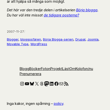
är att hjälpa så många som möjligt.
Det här var den tredje delen i artikelserien
Börja blogga
.
Du har väl inte missat
de tidigare posterna?
2007-11-27
/
Blogger
, 
bloggosfären
, 
Börja Blogga-serien
, 
Drupal
, 
Joomla
, 
Movable Type
, 
WordPress
Blogg
Böcker
Foton
Projekt
Läst
Om
Kolofon
/nu
Prenumerera
Instagram
YouTube
Bluesky
X
Threads
Mastodon
LinkedIn
Facebook
E-post
RSS-flöde
Inga kakor, ingen spårning –
policy
.