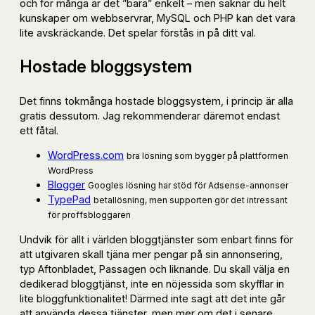
och för många är det ”bara” enkelt – men saknar du helt
kunskaper om webbservrar, MySQL och PHP kan det vara
lite avskräckande. Det spelar förstås in på ditt val.
Hostade bloggsystem
Det finns tokmånga hostade bloggsystem, i princip är alla
gratis dessutom. Jag rekommenderar däremot endast
ett fåtal.
WordPress.com
bra lösning som bygger på plattformen
WordPress
Blogger
Googles lösning har stöd för Adsense-annonser
TypePad
betallösning, men supporten gör det intressant
för proffsbloggaren
Undvik för allt i världen bloggtjänster som enbart finns för
att utgivaren skall tjäna mer pengar på sin annonsering,
typ Aftonbladet, Passagen och liknande. Du skall välja en
dedikerad bloggtjänst, inte en nöjessida som skyfflar in
lite bloggfunktionalitet! Därmed inte sagt att det inte går
att använda dessa tjänster, men mer om det i senare