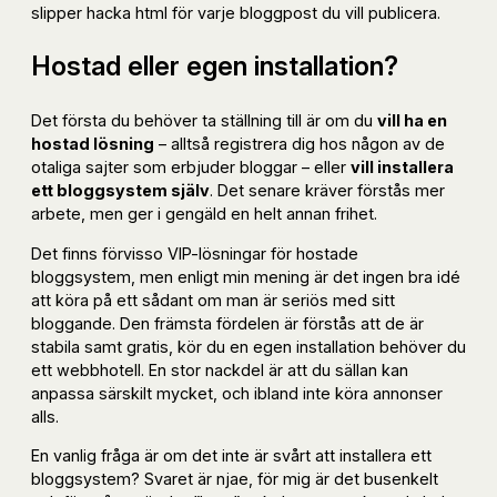
slipper hacka html för varje bloggpost du vill publicera.
Hostad eller egen installation?
Det första du behöver ta ställning till är om du
vill ha en
hostad lösning
– alltså registrera dig hos någon av de
otaliga sajter som erbjuder bloggar – eller
vill installera
ett bloggsystem själv
. Det senare kräver förstås mer
arbete, men ger i gengäld en helt annan frihet.
Det finns förvisso VIP-lösningar för hostade
bloggsystem, men enligt min mening är det ingen bra idé
att köra på ett sådant om man är seriös med sitt
bloggande. Den främsta fördelen är förstås att de är
stabila samt gratis, kör du en egen installation behöver du
ett webbhotell. En stor nackdel är att du sällan kan
anpassa särskilt mycket, och ibland inte köra annonser
alls.
En vanlig fråga är om det inte är svårt att installera ett
bloggsystem? Svaret är njae, för mig är det busenkelt