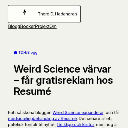
Hoppa
till
Thord D. Hedengren
innehåll
Blogg
Böcker
Projekt
Om
TDH
/
Blogg
Weird Science värvar
– får gratisreklam hos
Resumé
Rätt så sköna bloggen
Weird Science expanderar
, och får
mediadarlingbehandling av Resumé
. Det senare är ett
patetisk försök till nyhet,
lite klipp och klistra
, men nog är