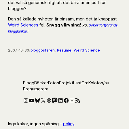
det väl så genomskinligt att det bara är en puff för
bloggen?
Den så kallade nyheten är pinsam, men det är knappast
Weird Sciences
fel.
Snygg värvning!
PS.
Söker fortfarande
blogglänkar!
2007-10-30
/
bloggosfären
, 
Resumé
, 
Weird Science
Blogg
Böcker
Foton
Projekt
Läst
Om
Kolofon
/nu
Prenumerera
Instagram
YouTube
Bluesky
X
Threads
Mastodon
LinkedIn
Facebook
E-post
RSS-flöde
Inga kakor, ingen spårning –
policy
.