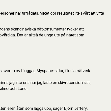
oner har tillfrågats, vilket gör resultatet lite svårt att vifta
ningens skandinaviska nätkonsumenter tycker att
ovärdiga. Det är alltså de unga ute på nätet som
 svaren av bloggar, Myspace-sidor, fildelarnätverk
inns jag inte ens när jag läste en skivrecension sist,
 Malmö och Lund.
en eller låten som läggs upp, säger Björn Jeffery.