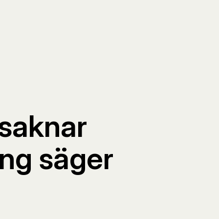
 saknar
ing säger