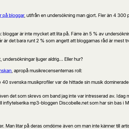
ar på bloggar
, utifrån en undersökning man gjort. Fler än 4 300 pers
n: bloggar är inte mycket att lita på. Färre än 5 % av undersök
 är det bara runt 2 % som angett att bloggarnas råd är mest tr
t, undersökningar ljuger aldrig… Eller hur?
enskan
, apropå musikrecensenternas roll:
 40 svenska musikprofiler var de hittade sin musik dominerades
 även det som skrevs om band jag inte var intresserad av. Idag m
ill inflytelserika mp3-bloggen Discobelle.net som har sin bas i
 Man litar på deras omdöme även om man inte känner till artist