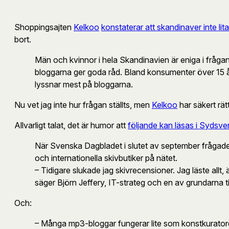
Shoppingsajten
Kelkoo
konstaterar att skandinaver inte lit
bort.
Män och kvinnor i hela Skandinavien är eniga i fråga
bloggarna ger goda råd. Bland konsumenter över 15 år
lyssnar mest på bloggarna.
Nu vet jag inte hur frågan ställts, men
Kelkoo
har säkert rät
Allvarligt talat, det är humor att
följande kan läsas i Sydsv
När Svenska Dagbladet i slutet av september frågade
och internationella skivbutiker på nätet.
– Tidigare slukade jag skivrecensioner. Jag läste allt,
säger Björn Jeffery, IT-strateg och en av grundarna t
Och:
– Många mp3-bloggar fungerar lite som konstkuratorer.