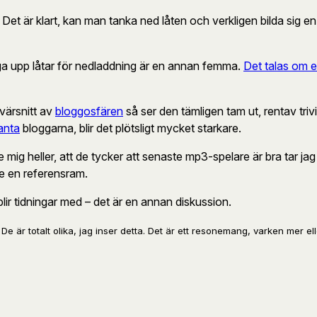
Det är klart, kan man tanka ned låten och verkligen bilda sig en 
ägga upp låtar för nedladdning är en annan femma.
Det talas om 
tvärsnitt av
bloggosfären
så ser den tämligen tam ut, rentav triv
anta
bloggarna, blir det plötsligt mycket starkare.
ig heller, att de tycker att senaste mp3-spelare är bra tar jag
ne en referensram.
ir tidningar med – det är en annan diskussion.
 är totalt olika, jag inser detta. Det är ett resonemang, varken mer el