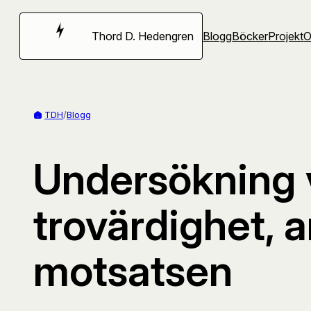
Hoppa
till
Thord D. Hedengren
Blogg
Böcker
Projekt
innehåll
TDH
/
Blogg
Undersökning v
trovärdighet, 
motsatsen