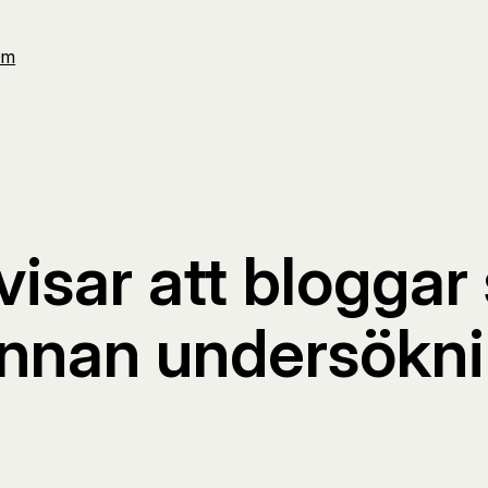
Om
isar att bloggar
annan undersökn