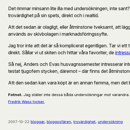
Det rimmar minsann lite illa med undersökningen, inte sant? 
trovärdighet på sin spets, direkt och i realtid.
Att det sedan är olagligt, eller åtminstone tveksamt, att l
används av skivbolagen i marknadsföringssyfte.
Jag tror inte att det är så komplicerat egentligen. Tar vi ett 
direkt. Sållar vi ut skiten och hittar våra favoriter, de
intress
Så nej, Anders och Evas husvagnssemester intresserar inte m
testat tjugofem stycken, däremot – där finns det åtminsto
Att den sedan kan vara köpt är en annan femma, men det bl
Fotnot.
Jag ställer inte dessa båda undersökningar mot varandra. De
Fredrik Wass tycker.
2007-10-22
/
bloggar
, 
bloggosfären
, 
trovärdighet
, 
undersökning