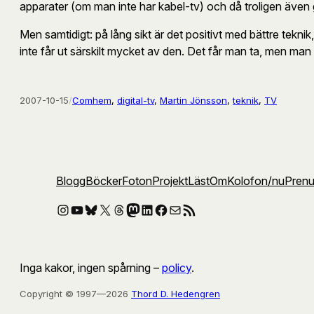
apparater (om man inte har kabel-tv) och då troligen även g
Men samtidigt: på lång sikt är det positivt med bättre tekn
inte får ut särskilt mycket av den. Det får man ta, men man f
2007-10-15
/
Comhem
, 
digital-tv
, 
Martin Jönsson
, 
teknik
, 
TV
Blogg
Böcker
Foton
Projekt
Läst
Om
Kolofon
/nu
Pren
Instagram
YouTube
Bluesky
X
Threads
Mastodon
LinkedIn
Facebook
E-post
RSS-flöde
Inga kakor, ingen spårning –
policy
.
Copyright © 1997—2026
Thord D. Hedengren