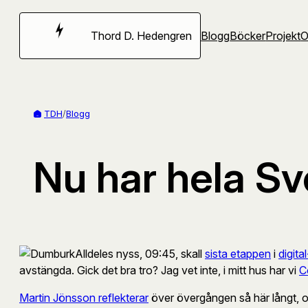
Hoppa
till
Thord D. Hedengren
Blogg
Böcker
Projekt
innehåll
TDH
/
Blogg
Nu har hela Sve
Alldeles nyss, 09:45, skall
sista etappen
i
digit
avstängda. Gick det bra tro? Jag vet inte, i mitt hus har vi
C
Martin Jönsson reflekterar
över övergången så här långt, och