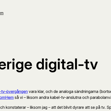
Om
rige digital-tv
al-tv-övergången
vara klar, och de analoga sändningarna (bortset
omHem
så vi – liksom andra kabel-tv-anslutna och parabolanvä
 konstaterar – liksom jag – att det blivit dyrare att se på tv. Sp