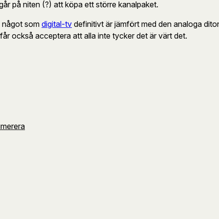
år på niten (?) att köpa ett större kanalpaket.
ik, något som
digital-tv
definitivt är jämfört med den analoga diton
år också acceptera att alla inte tycker det är värt det.
umerera