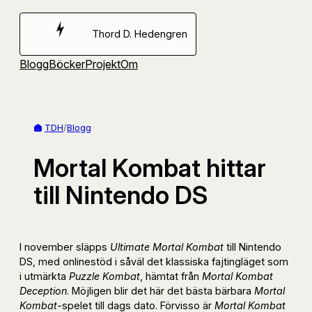
Hoppa
till
Thord D. Hedengren
innehåll
Blogg
Böcker
Projekt
Om
TDH
/
Blogg
Mortal Kombat hittar
till Nintendo DS
I november släpps
Ultimate Mortal Kombat
till Nintendo
DS, med onlinestöd i såväl det klassiska fajtingläget som
i utmärkta
Puzzle Kombat
, hämtat från
Mortal Kombat
Deception
. Möjligen blir det här det bästa bärbara
Mortal
Kombat
-spelet till dags dato. Förvisso är
Mortal Kombat