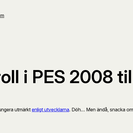
Om
oll i PES 2008 til
 fungera utmärkt
enligt utvecklarna
. Döh… Men ändå, snacka om att