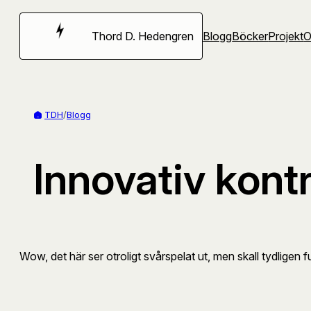
Hoppa
till
Thord D. Hedengren
Blogg
Böcker
Projekt
innehåll
TDH
/
Blogg
Innovativ kontr
Wow, det här ser otroligt svårspelat ut, men skall tydligen