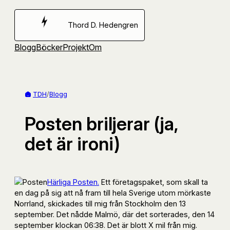
Hoppa
till
Thord D. Hedengren
innehåll
Blogg
Böcker
Projekt
Om
TDH
/
Blogg
Posten briljerar (ja,
det är ironi)
Härliga Posten.
Ett företagspaket, som skall ta
en dag på sig att nå fram till hela Sverige utom mörkaste
Norrland, skickades till mig från Stockholm den 13
september. Det nådde Malmö, där det sorterades, den 14
september klockan 06:38. Det är blott X mil från mig.