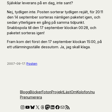
Självklar leverans på en dag, inte sant?
Nej, tydligen inte. Posten sorterar tydligen rejält, för 20:11
den 14 september sorteras nämligen paketet igen, och
sedan ytterligare en gång på samma tidpunkt.
Snabbspola till den 17 september klockan 00:28, och
paketet sorteras igen!
Fram kom det först den 17 september klockan 15:00, på
ett utlämningsställe dessutom. Ja, jag skall klaga.
2007-09-17
/
Posten
Blogg
Böcker
Foton
Projekt
Läst
Om
Kolofon
/nu
Prenumerera
Instagram
YouTube
Bluesky
X
Threads
Mastodon
LinkedIn
Facebook
E-post
RSS-flöde