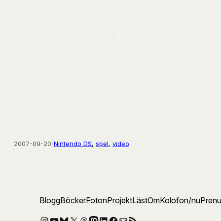
2007-09-20
/
Nintendo DS
, 
spel
, 
video
Blogg
Böcker
Foton
Projekt
Läst
Om
Kolofon
/nu
Pren
Instagram
YouTube
Bluesky
X
Threads
Mastodon
LinkedIn
Facebook
E-post
RSS-flöde