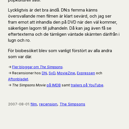
Lyckligtvis är det bra ändå. DN:s femma känns
översvallande men filmen är klart sevärd, och jag ser
fram emot att inhandla den på DVD när den väl kommer,
säkerligen lagom till julhandeln. Då kan jag även få se
eftertexterna och de tämligen väntade skämten därifrån i
lugn och ro.
För biobesöket blev som vanligt förstört av alla andra
som var där.
→
Fler bloggar om
The Simpsons
.
→ Recensioner hos
DN
,
SvD
,
MovieZine
,
Expressen
och
Aftonbladet
.
→
The Simpsons Movie
på IMDB
samt
trailers på YouTube
.
2007-08-01
/
film
, 
recension
, 
The Simpsons