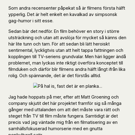
Som andra recensenter påpekat så är filmens första hälft
ypperlig. Det är helt enkelt en kavalkad av simpsonsk
gag-humor i sitt esse.
Sedan bär det nedför. En film behöver en story i större
utsträckning och utan att avslöja för mycket så känns den
här lite tunn och tam. För att sedan bli lätt heroiskt
sentimental, lyckligtvis utan att helt tappa fattningen och
kopplingen till TV-seriens grundvalar. Men häri ligger ändå
problemet, man lyckas inte riktigt överföra konceptet till
filmduken och därför blir filmens andra hälft långt ifrån lika
rolig. Och spännande, det är det förstås alltid.
Jag hade hoppats på mer, efter att Matt Groening och
company skjutit det här projektet framför sig så många
gånger med uttalanden om att det måste vara rätt och
steget från TV till film måste fungera. Samtidigt är det
precis vad jag väntade mig från en filmatisering av en
samhällsfokuserad humorserie med en gnutta
popkulturell satir.