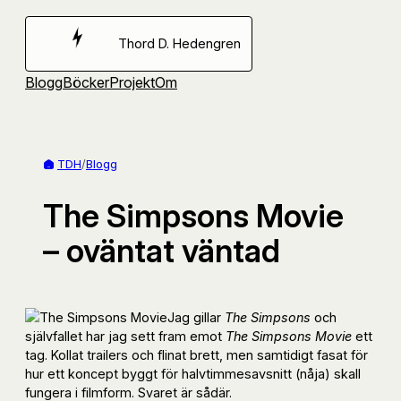
Hoppa
till
Thord D. Hedengren
innehåll
Blogg
Böcker
Projekt
Om
TDH
/
Blogg
The Simpsons Movie
– oväntat väntad
Jag gillar
The Simpsons
och
självfallet har jag sett fram emot
The Simpsons Movie
ett
tag. Kollat trailers och flinat brett, men samtidigt fasat för
hur ett koncept byggt för halvtimmesavsnitt (nåja) skall
fungera i filmform. Svaret är sådär.