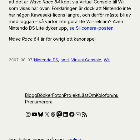
att det är
Wave Race 64
köpt via Virtual Console till Wii
som visas här ovan. Förklaringen är dock att Nintendo inte
har någon Kawasaki-licens längre, och därför måste bli av
med loggan – så varför inte göra lite Wii-reklam? Även
Nintendo DS Lite dyker upp,
se Siliconera-posten
.
Wave Race 64
är för övrigt ett kanonspel.
2007-08-07
/
Nintendo DS
, 
spel
, 
Virtual Console
, 
Wii
Blogg
Böcker
Foton
Projekt
Läst
Om
Kolofon
/nu
Prenumerera
Instagram
YouTube
Bluesky
X
Threads
Mastodon
LinkedIn
Facebook
E-post
RSS-flöde
Inga kakor, ingen spårning –
policy
.