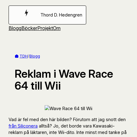
Hoppa
till
Thord D. Hedengren
innehåll
Blogg
Böcker
Projekt
Om
TDH
/
Blogg
Reklam i Wave Race
64 till Wii
Vad är fel med den här bilden? Förutom att jag snott den
från Siliconera
alltså? Jo, det borde vara Kawasaki-
reklam på läktaren, inte Wii-dito. Inte minst med tanke på