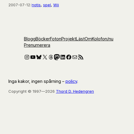
2007-07-12
/
notis
, 
spel
, 
Wii
Blogg
Böcker
Foton
Projekt
Läst
Om
Kolofon
/nu
Prenumerera
Instagram
YouTube
Bluesky
X
Threads
Mastodon
LinkedIn
Facebook
E-post
RSS-flöde
Inga kakor, ingen spårning –
policy
.
Copyright © 1997—2026
Thord D. Hedengren