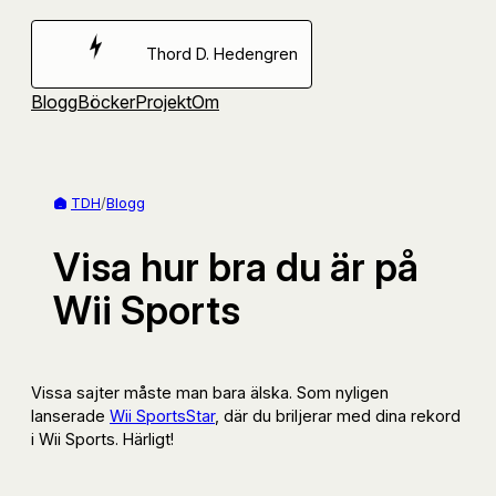
Hoppa
till
Thord D. Hedengren
innehåll
Blogg
Böcker
Projekt
Om
TDH
/
Blogg
Visa hur bra du är på
Wii Sports
Vissa sajter måste man bara älska. Som nyligen
lanserade
Wii SportsStar
, där du briljerar med dina rekord
i Wii Sports. Härligt!