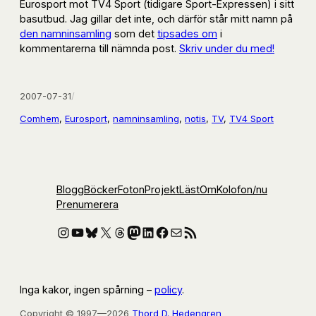
Eurosport mot TV4 Sport (tidigare Sport-Expressen) i sitt
basutbud. Jag gillar det inte, och därför står mitt namn på
den namninsamling
som det
tipsades om
i
kommentarerna till nämnda post.
Skriv under du med!
2007-07-31
/
Comhem
, 
Eurosport
, 
namninsamling
, 
notis
, 
TV
, 
TV4 Sport
Blogg
Böcker
Foton
Projekt
Läst
Om
Kolofon
/nu
Prenumerera
Instagram
YouTube
Bluesky
X
Threads
Mastodon
LinkedIn
Facebook
E-post
RSS-flöde
Inga kakor, ingen spårning –
policy
.
Copyright © 1997—2026
Thord D. Hedengren