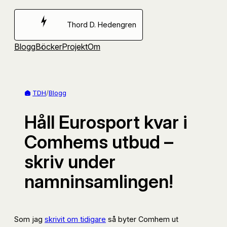
Hoppa
till
Thord D. Hedengren
innehåll
Blogg
Böcker
Projekt
Om
TDH
/
Blogg
Håll Eurosport kvar i
Comhems utbud –
skriv under
namninsamlingen!
Som jag
skrivit om tidigare
så byter Comhem ut